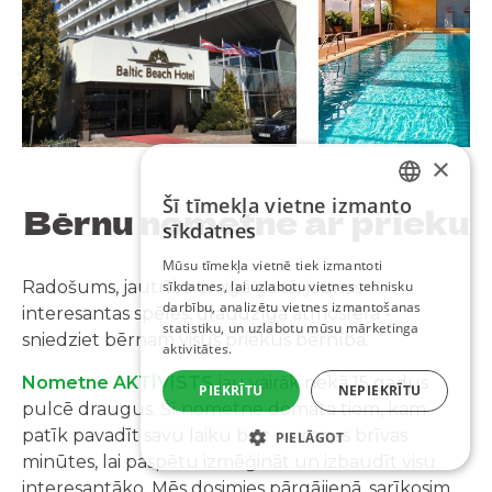
×
Šī tīmekļa vietne izmanto
Bērnu nometne
ar prieku
LATVIAN
sīkdatnes
RUSSIAN
Mūsu tīmekļa vietnē tiek izmantoti
Radošums, jautrība svaigā gaisā, jaunas
sīkdatnes, lai uzlabotu vietnes tehnisku
darbību, analizētu vietnes izmantošanas
interesantas spēles, draudzīga atmosfēra -
statistiku, un uzlabotu mūsu mārketinga
sniedziet bērnam visus priekus bērnība.
aktivitātes.
Nometne AKTĪVISTS
jau vairāk nekā 15 gadus
PIEKRĪTU
NEPIEKRĪTU
pulcē draugus. Šī nometne domāta tiem, kam
patīk pavadīt savu laiku bez nevienas brīvas
PIELĀGOT
minūtes, lai paspētu izmēģināt un izbaudīt visu
interesantāko. Mēs dosimies pārgājienā, sarīkosim