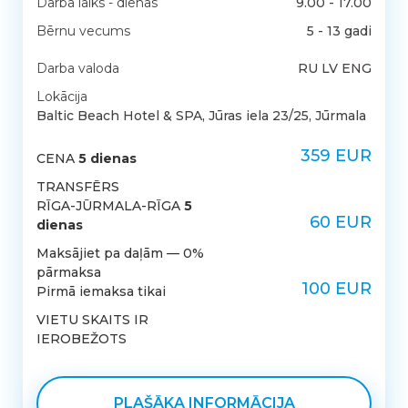
Darba laiks - dienas
9.00 - 17.00
Bērnu vecums
5 - 13 gadi
Darba valoda
RU LV ENG
Lokācija
Baltic Beach Hotel & SPA, Jūras iela 23/25, Jūrmala
359 EUR
CENA
5 dienas
TRANSFĒRS
RĪGA-JŪRMALA-RĪGA
5
60 EUR
dienas
Maksājiet pa daļām — 0%
pārmaksa
100 EUR
Pirmā iemaksa tikai
VIETU SKAITS IR
IEROBEŽOTS
PLAŠĀKA INFORMĀCIJA