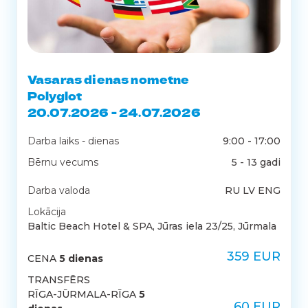
Vasaras dienas nometne
Polyglot
20.07.2026 - 24.07.2026
Darba laiks - dienas
9:00 - 17:00
Bērnu vecums
5 - 13 gadi
Darba valoda
RU LV ENG
Lokācija
Baltic Beach Hotel & SPA, Jūras iela 23/25, Jūrmala
359 EUR
CENA
5 dienas
TRANSFĒRS
RĪGA-JŪRMALA-RĪGA
5
60 EUR