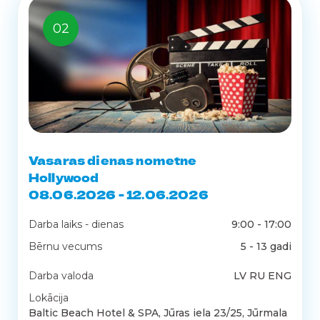
02
Vasaras dienas nometne
Hollywood
08.06.2026 - 12.06.2026
Darba laiks - dienas
9:00 - 17:00
Bērnu vecums
5 - 13 gadi
Darba valoda
LV RU ENG
Lokācija
Baltic Beach Hotel & SPA, Jūras iela 23/25, Jūrmala