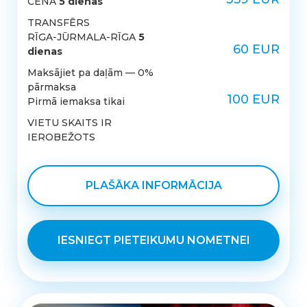
CENA
5 dienas
TRANSFĒRS
RĪGA-JŪRMALA-RĪGA
5
60 EUR
dienas
Maksājiet pa daļām — 0%
pārmaksa
100 EUR
Pirmā iemaksa tikai
VIETU SKAITS IR
IEROBEŽOTS
PLAŠĀKA INFORMĀCIJA
IESNIEGT PIETEIKUMU NOMETNEI