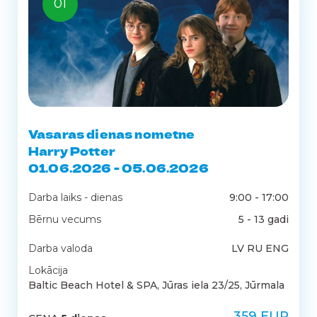
01
Vasaras dienas nometne
Harry Potter
01.06.2026 - 05.06.2026
Darba laiks - dienas
9:00 - 17:00
Bērnu vecums
5 - 13 gadi
Darba valoda
LV RU ENG
Lokācija
Baltic Beach Hotel & SPA, Jūras iela 23/25, Jūrmala
359 EUR