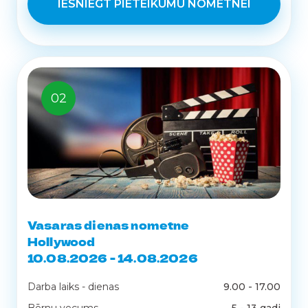
IESNIEGT PIETEIKUMU NOMETNEI
02
Vasaras dienas nometne
Hollywood
10.08.2026 - 14.08.2026
Darba laiks - dienas
9.00 - 17.00
Bērnu vecums
5 - 13 gadi