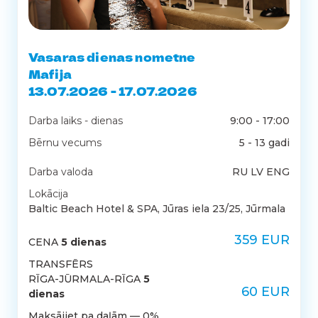
Vasaras dienas nometne
Mafija
13.07.2026 - 17.07.2026
Darba laiks - dienas
9:00 - 17:00
Bērnu vecums
5 - 13 gadi
Darba valoda
RU LV ENG
Lokācija
Baltic Beach Hotel & SPA, Jūras iela 23/25, Jūrmala
359 EUR
CENA
5 dienas
TRANSFĒRS
RĪGA-JŪRMALA-RĪGA
5
60 EUR
dienas
Maksājiet pa daļām — 0%